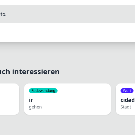
to.
ch interessieren
Redewendung
Wort
ir
cida
gehen
Stadt