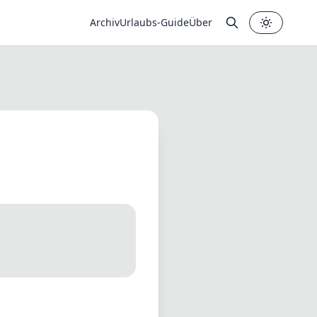
Archiv
Urlaubs-Guide
Über
✕