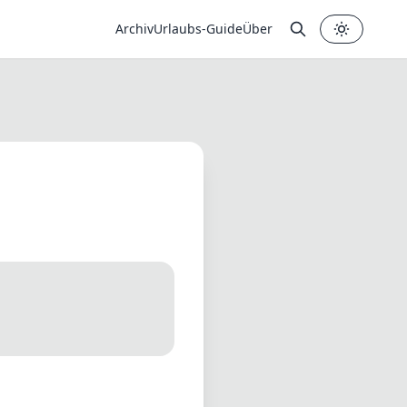
Archiv
Urlaubs-Guide
Über
✕