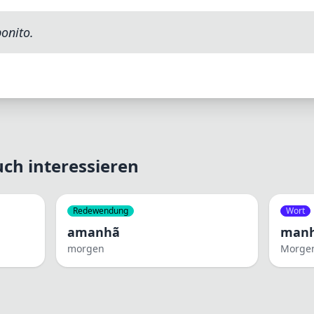
onito.
ch interessieren
Redewendung
Wort
amanhã
man
morgen
Morge