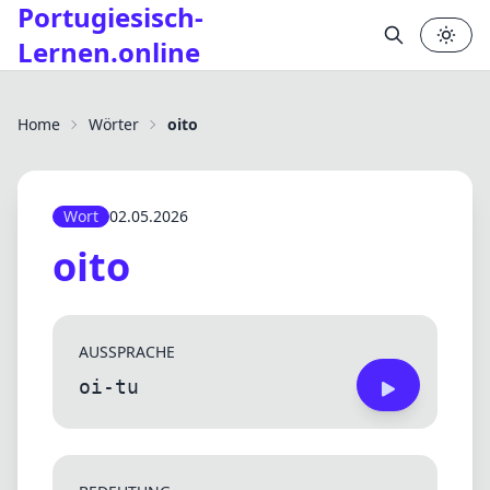
Portugiesisch-
Lernen.online
✕
Home
Wörter
oito
Wort
02.05.2026
oito
AUSSPRACHE
oi-tu