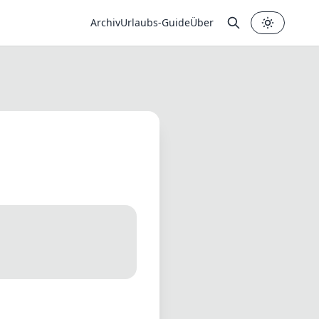
Archiv
Urlaubs-Guide
Über
✕