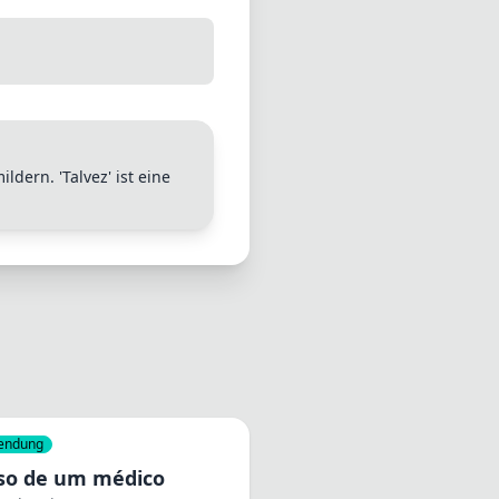
ldern. 'Talvez' ist eine
endung
iso de um médico