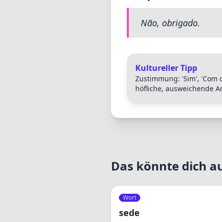
Não, obrigado.
Kultureller Tipp
Zustimmung: 'Sim', 'Com cer
höfliche, ausweichende A
Das könnte dich au
Wort
sede