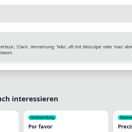
teza', 'Claro'. Verneinung: 'Não', oft mit 'desculpe' oder 'mas' abmi
ntwort.
ch interessieren
Redewendung
Redew
Por favor
Prec