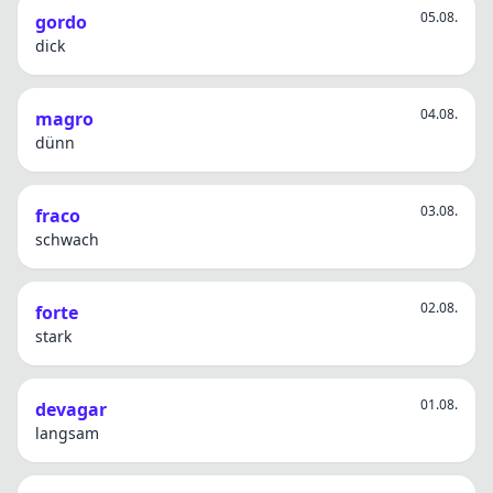
05.08.
gordo
dick
04.08.
magro
dünn
03.08.
fraco
schwach
02.08.
forte
stark
01.08.
devagar
langsam