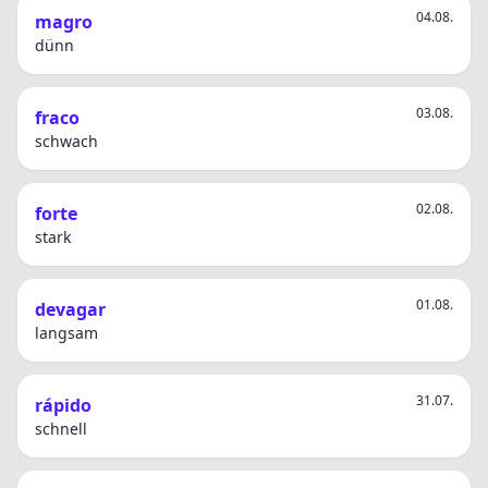
04.08.
magro
dünn
03.08.
fraco
schwach
02.08.
forte
stark
01.08.
devagar
langsam
31.07.
rápido
schnell