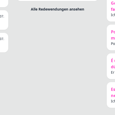
G
f
Alle Redewendungen ansehen
Ic
07.
P
mu
07.
Po
É
d
Er
Sc
E
n
Ic