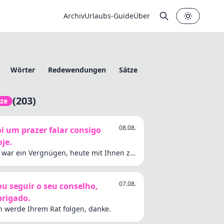
Archiv
Urlaubs-Guide
Über
✕
Wörter
Redewendungen
Sätze
(203)
tze
08.08.
oi um prazer falar consigo
je.
 war ein Vergnügen, heute mit Ihnen zu
rechen.
07.08.
ou seguir o seu conselho,
brigado.
h werde Ihrem Rat folgen, danke.