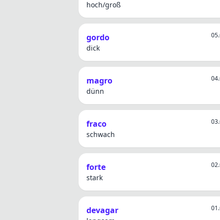
hoch/groß
05.
gordo
dick
04.
magro
dünn
03.
fraco
schwach
02.
forte
stark
01.
devagar