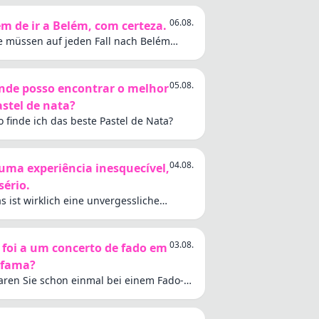
06.08.
em de ir a Belém, com certeza.
e müssen auf jeden Fall nach Belém
hen.
05.08.
nde posso encontrar o melhor
astel de nata?
 finde ich das beste Pastel de Nata?
04.08.
 uma experiência inesquecível,
sério.
s ist wirklich eine unvergessliche
fahrung.
03.08.
á foi a um concerto de fado em
lfama?
ren Sie schon einmal bei einem Fado-
nzert in Alfama?