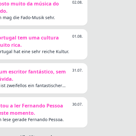
02.08.
osto muito da música do
ado.
h mag die Fado-Musik sehr.
01.08.
ortugal tem uma cultura
ito rica.
rtugal hat eine sehr reiche Kultur.
31.07.
 um escritor fantástico, sem
úvida.
 ist zweifellos ein fantastischer
hriftsteller.
30.07.
stou a ler Fernando Pessoa
este momento.
h lese gerade Fernando Pessoa.