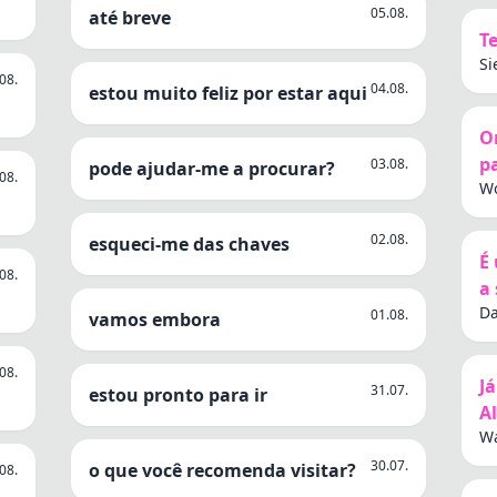
05.08.
até breve
T
Si
08.
ge
04.08.
estou muito feliz por estar aqui
O
p
03.08.
pode ajudar-me a procurar?
08.
Wo
02.08.
esqueci-me das chaves
É
08.
a 
Da
01.08.
vamos embora
Er
08.
J
31.07.
estou pronto para ir
A
Wa
Ko
30.07.
o que você recomenda visitar?
08.