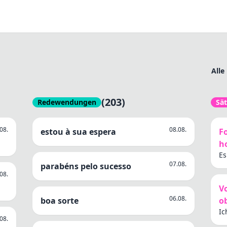
Alle
(203)
Redewendungen
Sä
08.
08.08.
estou à sua espera
F
ho
Es
07.08.
sp
parabéns pelo sucesso
08.
V
06.08.
boa sorte
o
Ic
08.