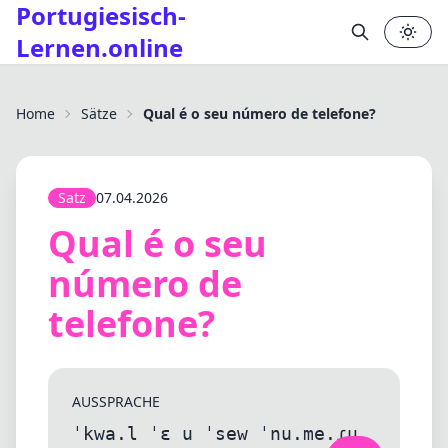
Portugiesisch-
Lernen.online
Home
Sätze
Qual é o seu número de telefone?
Satz
07.04.2026
Qual é o seu
número de
telefone?
AUSSPRACHE
ˈkwa.l ˈɛ u ˈsew ˈnu.me.ɾu