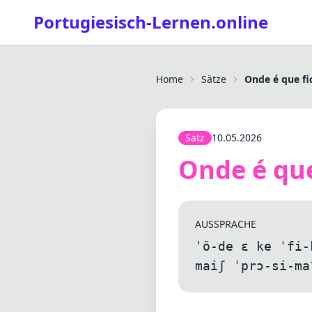
Portugiesisch-Lernen.online
Home
Sätze
Onde é que fi
Satz
10.05.2026
Onde é que
AUSSPRACHE
ˈõ-de ɛ ke ˈfi-
maiʃ ˈprɔ-si-ma