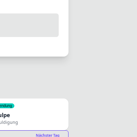
endung
ulpe
uldigung
Nächster Tag