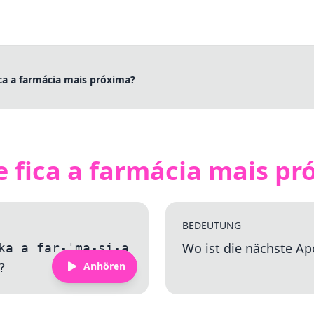
ca a farmácia mais próxima?
 fica a farmácia mais pr
BEDEUTUNG
Wo ist die nächste A
ka a far-ˈma-si-a
Anhören
?