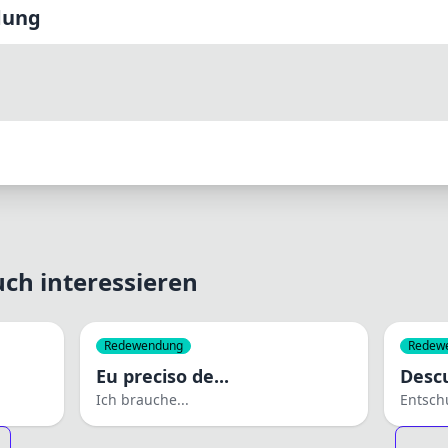
dung
ch interessieren
Redewendung
Redew
Eu preciso de...
Desc
Ich brauche...
Entsch