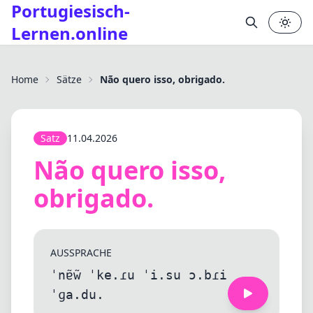
Portugiesisch-
Lernen.online
✕
Home
Sätze
Não quero isso, obrigado.
Satz
11.04.2026
Não quero isso,
obrigado.
AUSSPRACHE
ˈnɐ̃w̃ ˈke.ɾu ˈi.su ɔ.bɾi
ˈɡa.du.