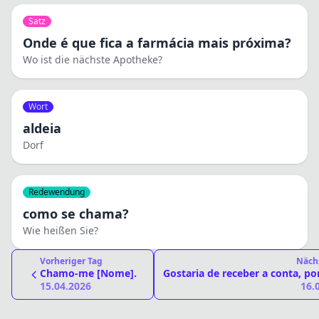
Satz
Onde é que fica a farmácia mais próxima?
Wo ist die nächste Apotheke?
Wort
aldeia
Dorf
Redewendung
como se chama?
Wie heißen Sie?
Vorheriger Tag
Näch
Chamo-me [Nome].
Gostaria de receber a conta, por
15.04.2026
16.