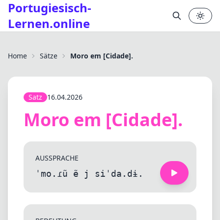
Portugiesisch-
Lernen.online
Home
Sätze
Moro em [Cidade].
Satz
16.04.2026
Moro em [Cidade].
AUSSPRACHE
ˈmo.ɾũ ẽ j siˈda.dɨ.