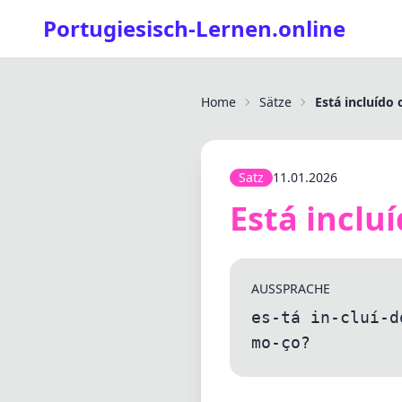
Portugiesisch-Lernen.online
Home
Sätze
Está incluído
Satz
11.01.2026
Está inclu
AUSSPRACHE
es-tá in-cluí-d
mo-ço?