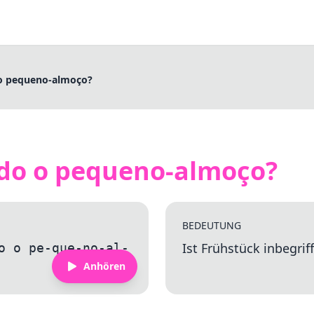
 o pequeno-almoço?
ído o pequeno-almoço?
BEDEUTUNG
Ist Frühstück inbegrif
o o pe-que-no-al-
Anhören