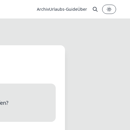
Archiv
Urlaubs-Guide
Über
✕
fen?