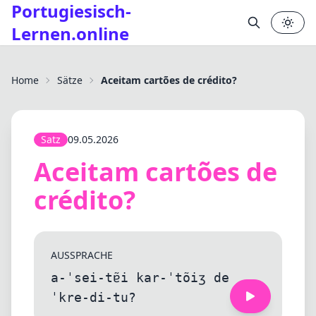
Portugiesisch-
Lernen.online
Home
Sätze
Aceitam cartões de crédito?
Satz
09.05.2026
Aceitam cartões de
crédito?
AUSSPRACHE
a-ˈsei-tɐ̃i kar-ˈtõiʒ de
ˈkre-di-tu?