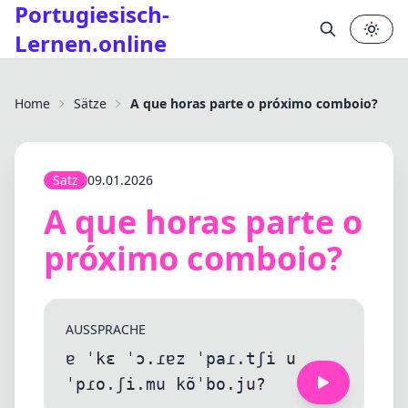
Portugiesisch-
Lernen.online
✕
Home
Sätze
A que horas parte o próximo comboio?
Satz
09.01.2026
A que horas parte o
próximo comboio?
AUSSPRACHE
ɐ ˈkɛ ˈɔ.ɾɐz ˈpaɾ.tʃi u
ˈpɾo.ʃi.mu kõˈbo.ju?