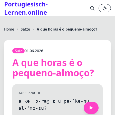
Portugiesisch-
Lernen.online
Home
Sätze
A que horas é o pequeno-almoço?
Satz
01.06.2026
A que horas é o
pequeno-almoço?
AUSSPRACHE
a ke ˈɔ-raʒ ɛ u pe-ˈke-nu
al-ˈmo-su?