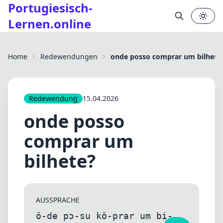
Portugiesisch-
Lernen.online
✕
Home
Redewendungen
onde posso comprar um bilhete
Redewendung
15.04.2026
onde posso
comprar um
bilhete?
AUSSPRACHE
õ-de pɔ-su kõ-prar um bi-