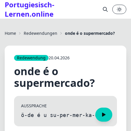
Portugiesisch-
Lernen.online
✕
Home
Redewendungen
onde é o supermercado?
Redewendung
20.04.2026
onde é o
supermercado?
AUSSPRACHE
õ-de é u su-per-mer-ka-du?