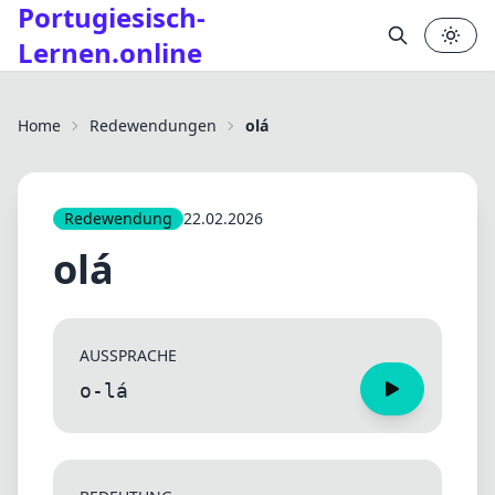
Portugiesisch-
Lernen.online
✕
Home
Redewendungen
olá
Redewendung
22.02.2026
olá
AUSSPRACHE
o-lá