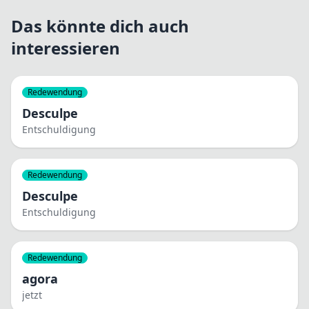
Das könnte dich auch
interessieren
Redewendung
Desculpe
Entschuldigung
Redewendung
Desculpe
Entschuldigung
Redewendung
agora
jetzt