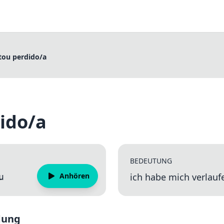
tou perdido/a
ido/a
BEDEUTUNG
Anhören
ich habe mich verlauf
u
dung