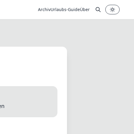
Archiv
Urlaubs-Guide
Über
✕
en