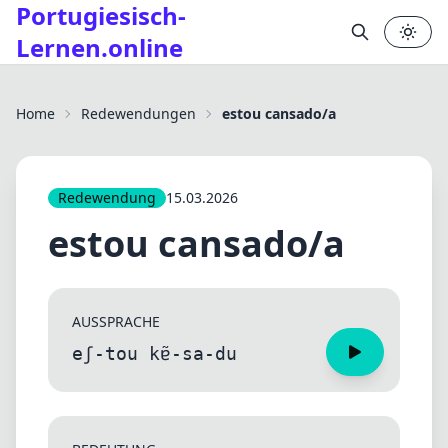
Portugiesisch-
Lernen.online
✕
Home
Redewendungen
estou cansado/a
Redewendung
15.03.2026
estou cansado/a
AUSSPRACHE
eʃ-tou kɐ̃-sa-du