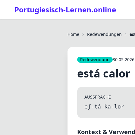
Portugiesisch-Lernen.online
Home
Redewendungen
es
Redewendung
30.05.2026
está calor
AUSSPRACHE
eʃ-tá ka-lor
Kontext & Verwen