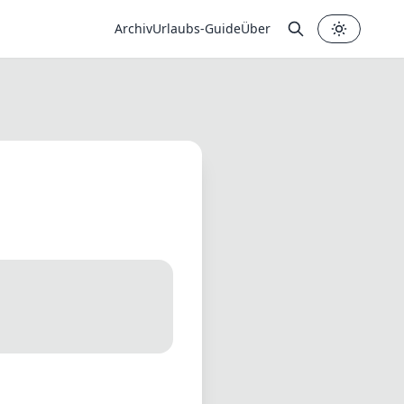
Archiv
Urlaubs-Guide
Über
✕