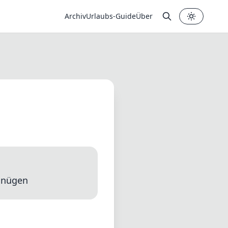
Archiv
Urlaubs-Guide
Über
✕
gnügen