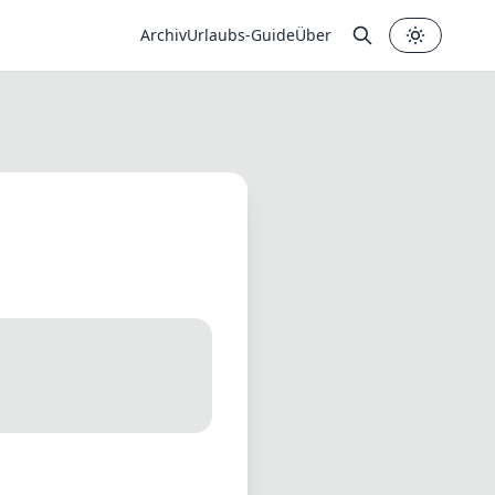
Archiv
Urlaubs-Guide
Über
✕