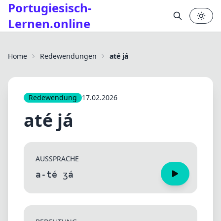
Portugiesisch-
Lernen.online
✕
Home
Redewendungen
até já
Redewendung
17.02.2026
até já
AUSSPRACHE
a-té ʒá