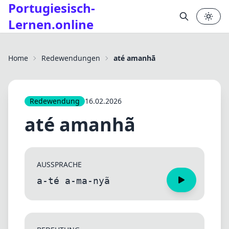
Portugiesisch-
Lernen.online
✕
Home
Redewendungen
até amanhã
Redewendung
16.02.2026
até amanhã
AUSSPRACHE
a-té a-ma-nyã