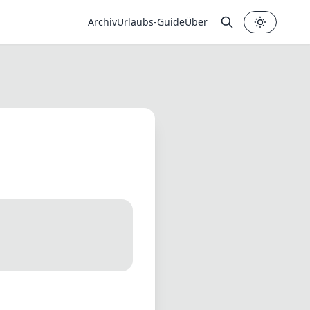
Archiv
Urlaubs-Guide
Über
✕