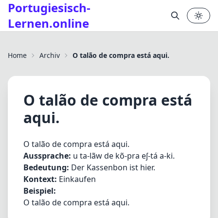
Portugiesisch-
Lernen.online
✕
Home
Archiv
O talão de compra está aqui.
O talão de compra está
aqui.
O talão de compra está aqui.
Aussprache:
u ta-lãw de kõ-pra eʃ-tá a-ki.
Bedeutung:
Der Kassenbon ist hier.
Kontext:
Einkaufen
Beispiel:
O talão de compra está aqui.