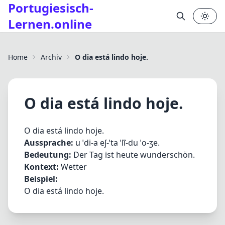
Portugiesisch-
Lernen.online
✕
Home
Archiv
O dia está lindo hoje.
O dia está lindo hoje.
O dia está lindo hoje.
Aussprache:
u ˈdi-a eʃ-ˈta ˈlĩ-du ˈo-ʒe.
Bedeutung:
Der Tag ist heute wunderschön.
Kontext:
Wetter
Beispiel:
O dia está lindo hoje.