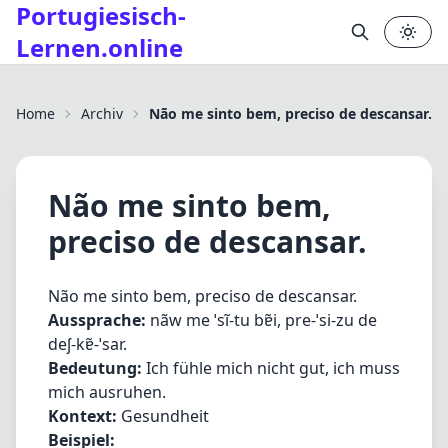
Portugiesisch-
Lernen.online
✕
Home
Archiv
Não me sinto bem, preciso de descansar.
Não me sinto bem,
preciso de descansar.
Não me sinto bem, preciso de descansar.
Aussprache:
nãw me ˈsĩ-tu bɐ̃i, pre-ˈsi-zu de
deʃ-kɐ̃-ˈsar.
Bedeutung:
Ich fühle mich nicht gut, ich muss
mich ausruhen.
Kontext:
Gesundheit
Beispiel: