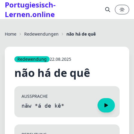
Portugiesisch-
Lernen.online
✕
Home
Redewendungen
não há de quê
Redewendung
22.08.2025
não há de quê
AUSSPRACHE
nãw *á de kê*