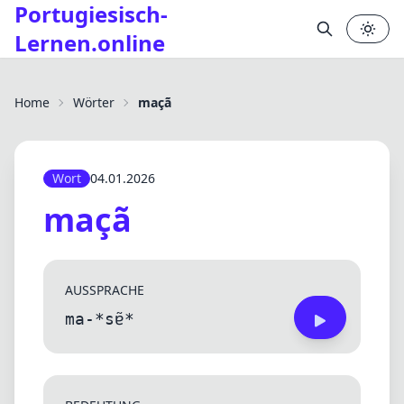
Portugiesisch-
Lernen.online
Home
Wörter
maçã
Wort
04.01.2026
maçã
AUSSPRACHE
ma-*sɐ̃*