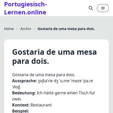
Portugiesisch-
Lernen.online
✕
Home
Archiv
Gostaria de uma mesa para dois.
Gostaria de uma mesa
para dois.
Gostaria de uma mesa para dois.
Aussprache:
ʒoʃtaˈɾiɐ dʒ ˈu.mɐ ˈmezɐ ˈpa.ɾɐ
ˈdojʃ.
Bedeutung:
Ich hätte gerne einen Tisch für
zwei.
Kontext:
Restaurant
Beispiel: