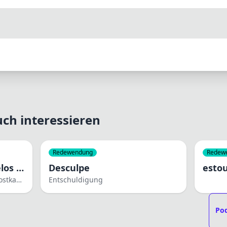
ch interessieren
Redewendung
Redew
Onde posso comprar selos para postais?
Desculpe
esto
Wo kann ich Briefmarken für Postkarten kaufen?
Entschuldigung
Pod