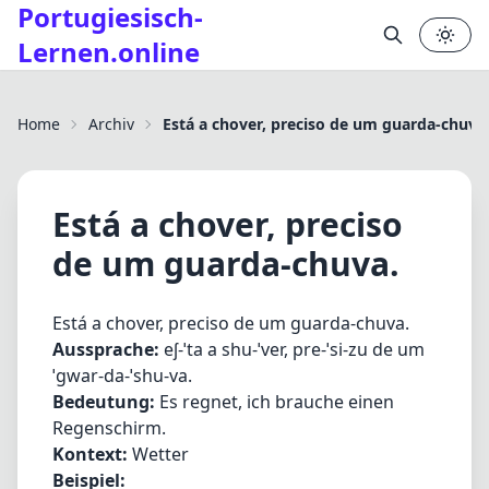
Portugiesisch-
Lernen.online
✕
Home
Archiv
Está a chover, preciso de um guarda-chuva
Está a chover, preciso
de um guarda-chuva.
Está a chover, preciso de um guarda-chuva.
Aussprache:
eʃ-ˈta a shu-ˈver, pre-ˈsi-zu de um
ˈgwar-da-ˈshu-va.
Bedeutung:
Es regnet, ich brauche einen
Regenschirm.
Kontext:
Wetter
Beispiel: