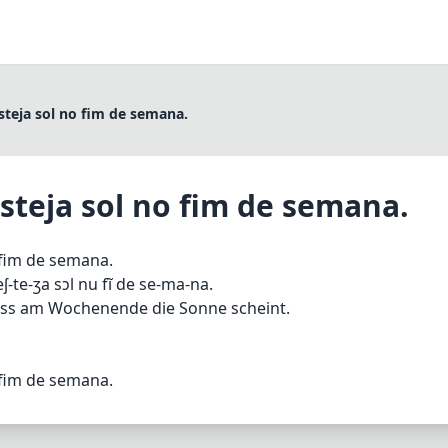
steja sol no fim de semana.
steja sol no fim de semana.
 fim de semana.
ʃ-te-ʒa sɔl nu fĩ de se-ma-na.
ass am Wochenende die Sonne scheint.
 fim de semana.