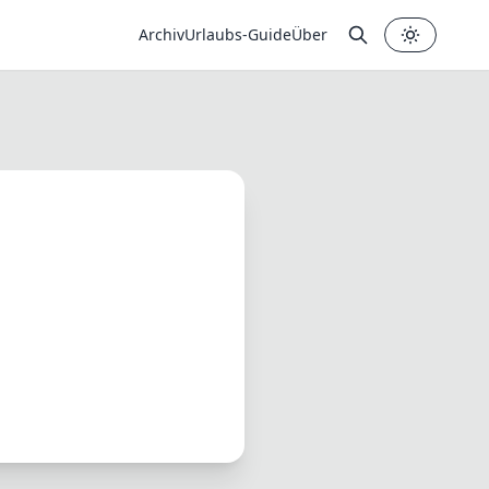
Archiv
Urlaubs-Guide
Über
✕