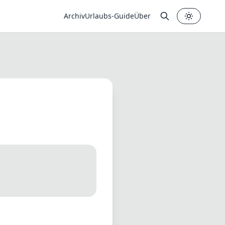
Archiv
Urlaubs-Guide
Über
✕