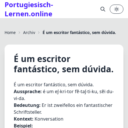
Portugiesisch-
Lernen.online
✕
Home
Archiv
É um escritor fantástico, sem dúvida.
É um escritor
fantástico, sem dúvida.
É um escritor fantástico, sem dúvida.
Aussprache:
é um eʃ-kri-tor fɐ̃-taʃ-ti-ku, sɐ̃i du-
vi-da.
Bedeutung:
Er ist zweifellos ein fantastischer
Schriftsteller.
Kontext:
Konversation
Beispiel: