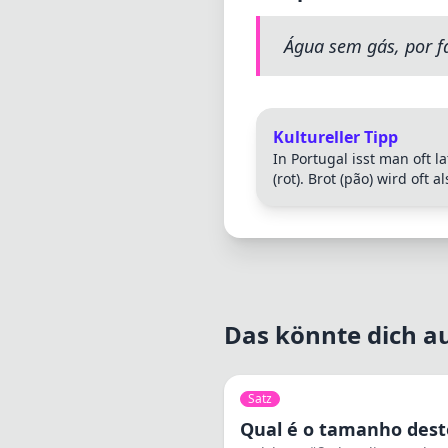
Água sem gás, por f
Kultureller Tipp
In Portugal isst man oft l
(rot). Brot (pão) wird oft a
Das könnte dich au
Satz