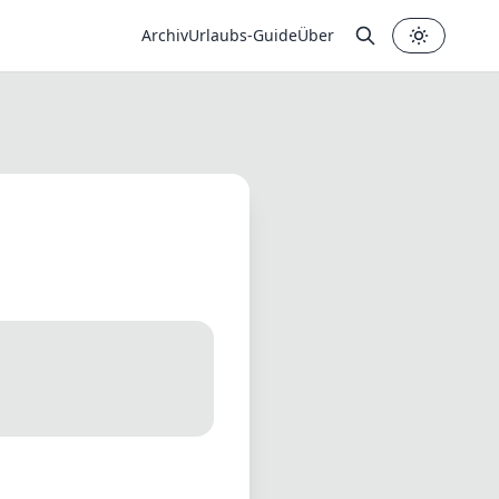
Archiv
Urlaubs-Guide
Über
✕