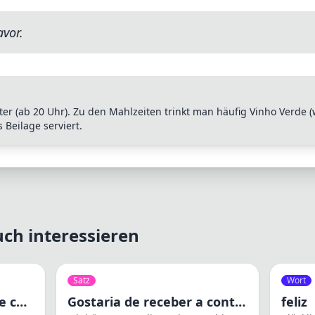
avor.
ater (ab 20 Uhr). Zu den Mahlzeiten trinkt man häufig Vinho Verde (
ls Beilage serviert.
ch interessieren
Satz
Wort
Qual é o tamanho deste casaco?
Gostaria de receber a conta, por favor.
feliz