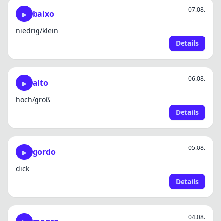
07.08.
baixo
niedrig/klein
Details
06.08.
alto
hoch/groß
Details
✕
05.08.
gordo
dick
Details
04.08.