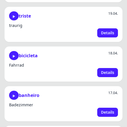
19.04.
triste
traurig
Details
18.04.
bicicleta
Fahrrad
Details
17.04.
banheiro
Badezimmer
Details