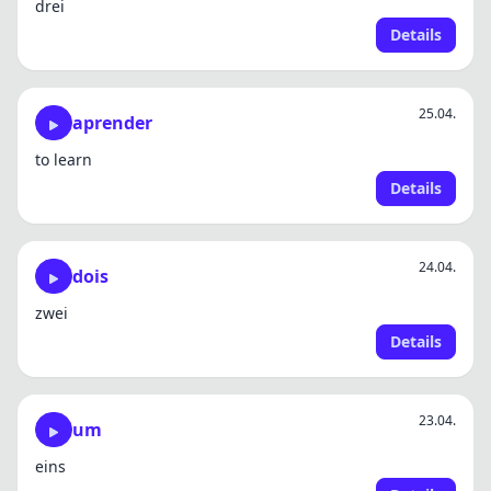
drei
Details
25.04.
aprender
to learn
Details
24.04.
dois
zwei
Details
23.04.
um
eins