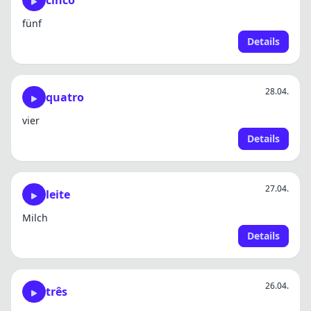
cinco
fünf
Details
28.04.
quatro
vier
Details
27.04.
leite
Milch
Details
26.04.
três