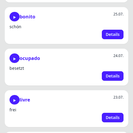
25.07.
bonito
schön
Details
24.07.
ocupado
besetzt
Details
23.07.
livre
frei
Details