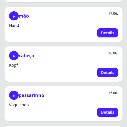
17.06.
mão
Hand
Details
16.06.
cabeça
Kopf
Details
15.06.
passarinho
Vögelchen
Details