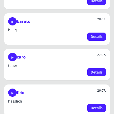
Details
28.07.
barato
billig
Details
27.07.
caro
teuer
Details
26.07.
feio
hässlich
Details