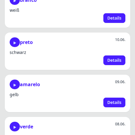
branco
weiß
Details
10.06.
preto
schwarz
Details
09.06.
amarelo
gelb
Details
08.06.
verde