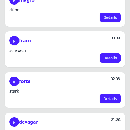
magro
dünn
Details
03.08.
fraco
schwach
Details
02.08.
forte
stark
Details
01.08.
devagar