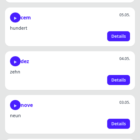
05.05.
cem
hundert
Details
04.05.
dez
zehn
Details
03.05.
nove
neun
Details