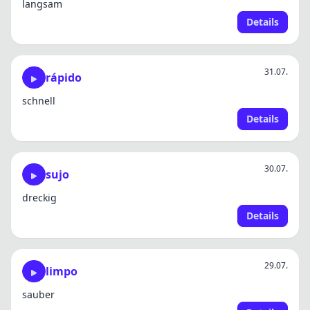
langsam
Details
31.07.
rápido
schnell
Details
30.07.
sujo
dreckig
Details
29.07.
limpo
sauber