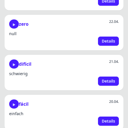
Details
22.04.
zero
null
Details
21.04.
difícil
schwierig
Details
20.04.
fácil
einfach
Details