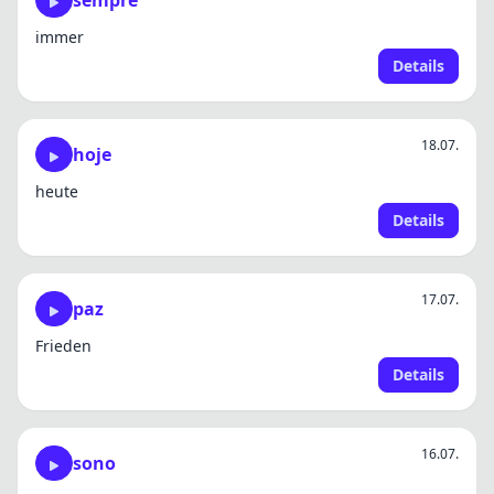
sempre
immer
Details
18.07.
hoje
heute
Details
17.07.
paz
Frieden
Details
16.07.
sono