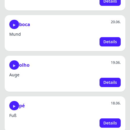
Details
20.06.
boca
Mund
Details
19.06.
olho
Auge
Details
18.06.
pé
Fuß
Details