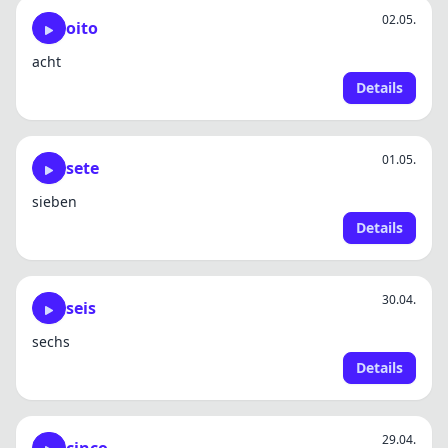
02.05.
oito
acht
Details
01.05.
sete
sieben
Details
30.04.
seis
sechs
Details
29.04.