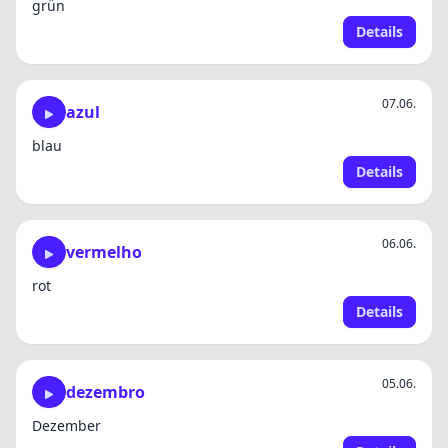
grün
Details
07.06.
azul
blau
Details
06.06.
vermelho
rot
Details
05.06.
dezembro
Dezember